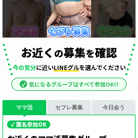
お近く
募集
確認
の
を
今の気分
に近い
LINEグル
を選んでください
✓
気になるグループはすべて参加OK!!
ママ活
セフレ募集
今日会う
✓ 匿名参加OK