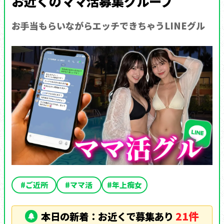
お近く
のママ活募集グループ
お手当もらいながらエッチできちゃうLINEグル
#
ご近所
#ママ活
#年上痴女
21
件
本日の新着：
お近く
で募集あり