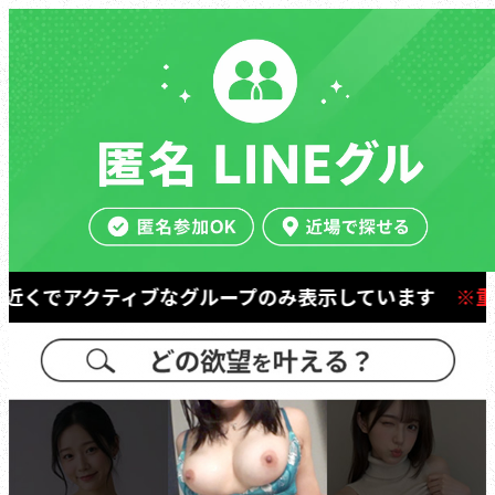
近く
でアクティブなグループのみ表示しています
※重